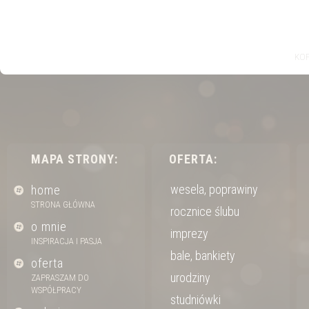
KOP
MAPA STRONY:
OFERTA:
wesela, poprawiny
home
STRONA GŁÓWNA
rocznice ślubu
o mnie
imprezy
INSPIRACJA I PASJA
bale, bankiety
oferta
urodziny
ZAPRASZAM DO
WSPÓŁPRACY
studniówki